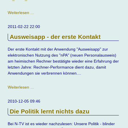
Unfall
Weiterlesen …
mit
Güterzug
2011-02-22 22:00
am
Ausweisapp - der erste Kontakt
30.
September
2011
Der erste Kontakt mit der Anwendung "Ausweisapp" zur
elektronischen Nutzung des "nPA" (neuen Personalausweis)
am heimischen Rechner bestätigte wieder eine Erfahrung der
letzten Jahre: Rechner-Performance dient dazu, damit
Anwendungen sie verbrennen können....
Ausweisapp
Weiterlesen …
-
der
2010-12-05 09:46
erste
Die Politik lernt nichts dazu
Kontakt
Bei N-TV ist es wieder nachzulesen: Unsere Politik - blinder