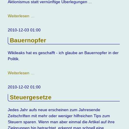
Aktionismus statt vernünftige Überlegungen ...
Die
Weiterlesen …
Politik
lernt
2010-12-03 01:00
nichts
Bauernopfer
dazu
Wikileaks hat es geschafft - ich glaube an Bauernopfer in der
Politik.
Bauernopfer
Weiterlesen …
2010-12-02 01:00
Steuergesetze
Jedes Jahr aufs neue erscheinen zum Jahresende
Zeitschriften mit mehr oder weniger hilfreichen Tips zum
Steuern sparen. Wenn man aber einmal die Artikel auf ihre
Zielgruppen hin betrachtet, erkennt man schnell eine