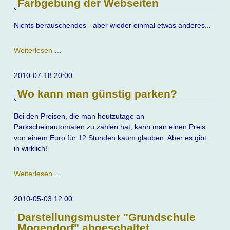
Farbgebung der Webseiten
StreetView
Nichts berauschendes - aber wieder einmal etwas anderes...
Farbgebung
Weiterlesen …
der
Webseiten
2010-07-18 20:00
Wo kann man günstig parken?
Bei den Preisen, die man heutzutage an
Parkscheinautomaten zu zahlen hat, kann man einen Preis
von einem Euro für 12 Stunden kaum glauben. Aber es gibt
in wirklich!
Wo
Weiterlesen …
kann
man
2010-05-03 12:00
günstig
Darstellungsmuster "Grundschule
parken?
Mogendorf" abgeschaltet