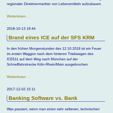
regionaler Direktvermarkter von Lebensmitteln aufzubauen.
Direktvermarkter
Weiterlesen …
im
Westerwald
2018-10-13 18:44
Brand eines ICE auf der SFS KRM
In den frühen Morgenstunden des 12.10.2018 ist ein Feuer
im ersten Waggon nach dem hinteren Triebwagen des
ICE511 auf dem Weg nach München auf der
Schnellfahrstrecke Köln-Rhein/Main ausgebrochen.
Brand
Weiterlesen …
eines
ICE
2017-12-02 15:11
auf
Banking Software vs. Bank
der
SFS
KRM
Was passiert, wenn man einen sehr seltenen, technischen