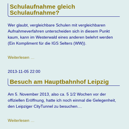
-
Schulaufnahme gleich
was
Schulaufnahme?
kann
man
hier
Wer glaubt, vergleichbare Schulen mit vergleichbaren
erwarten?
Aufnahmeverfahren unterscheiden sich in diesem Punkt
kaum, kann im Westerwald eines anderen belehrt werden
(Ein Kompliment für die IGS Selters (WW)).
Schulaufnahme
Weiterlesen …
gleich
Schulaufnahme?
2013-11-05 22:00
Besuch am Hauptbahnhof Leipzig
Am 5. November 2013, also ca. 5 1/2 Wochen vor der
offiziellen Eröffnung, hatte ich noch einmal die Gelegenheit,
den Leipziger CityTunnel zu besuchen....
Besuch
Weiterlesen …
am