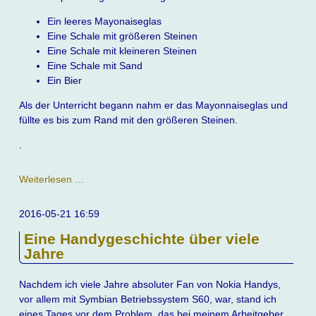
Ein leeres Mayonaiseglas
Eine Schale mit größeren Steinen
Eine Schale mit kleineren Steinen
Eine Schale mit Sand
Ein Bier
Als der Unterricht begann nahm er das Mayonnaiseglas und
füllte es bis zum Rand mit den größeren Steinen.
.
Eine
Weiterlesen …
tolle
Geschichte
2016-05-21 16:59
um
Eine Handygeschichte über viele
Bier
Jahre
Nachdem ich viele Jahre absoluter Fan von Nokia Handys,
vor allem mit Symbian Betriebssystem S60, war, stand ich
eines Tages vor dem Problem, das bei meinem Arbeitgeber