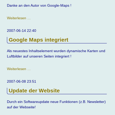
Danke an den Autor von Google-Maps !
Google-
Weiterlesen …
Maps
klappen
2007-06-14 22:40
nun
Google Maps integriert
auf
allen
Domänen
Als neuestes Inhaltselement wurden dynamische Karten und
Luftbilder auf unseren Seiten integriert !
Google
Weiterlesen …
Maps
integriert
2007-06-08 23:51
Update der Website
Durch ein Softwareupdate neue Funktionen (z.B. Newsletter)
auf der Webseite!