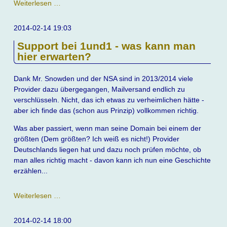
Innovative
Weiterlesen …
Produkte
der
2014-02-14 19:03
Versicherungsbranche
Support bei 1und1 - was kann man
hier erwarten?
Dank Mr. Snowden und der NSA sind in 2013/2014 viele
Provider dazu übergegangen, Mailversand endlich zu
verschlüsseln. Nicht, das ich etwas zu verheimlichen hätte -
aber ich finde das (schon aus Prinzip) vollkommen richtig.
Was aber passiert, wenn man seine Domain bei einem der
größten (Dem größten? Ich weiß es nicht!) Provider
Deutschlands liegen hat und dazu noch prüfen möchte, ob
man alles richtig macht - davon kann ich nun eine Geschichte
erzählen...
Support
Weiterlesen …
bei
1und1
2014-02-14 18:00