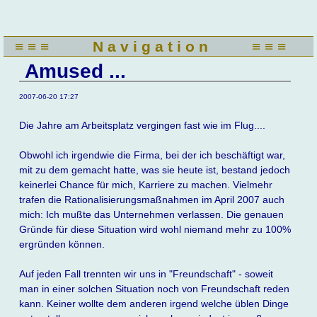
Navigation
überspringen
≡ ≡ ≡
N a v i g a t i o n
≡ ≡ ≡
Amused ...
2007-06-20 17:27
Die Jahre am Arbeitsplatz vergingen fast wie im Flug....
Obwohl ich irgendwie die Firma, bei der ich beschäftigt war,
mit zu dem gemacht hatte, was sie heute ist, bestand jedoch
keinerlei Chance für mich, Karriere zu machen. Vielmehr
trafen die Rationalisierungsmaßnahmen im April 2007 auch
mich: Ich mußte das Unternehmen verlassen. Die genauen
Gründe für diese Situation wird wohl niemand mehr zu 100%
ergründen können.
Auf jeden Fall trennten wir uns in "Freundschaft" - soweit
man in einer solchen Situation noch von Freundschaft reden
kann. Keiner wollte dem anderen irgend welche üblen Dinge