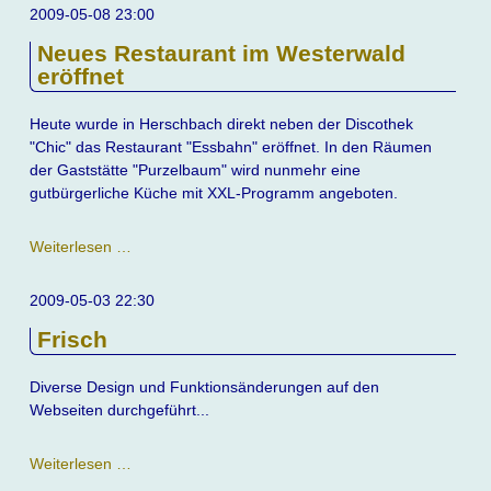
im
2009-05-08 23:00
Chic
Neues Restaurant im Westerwald
-
eröffnet
Ein
toller
Tag
Heute wurde in Herschbach direkt neben der Discothek
"Chic" das Restaurant "Essbahn" eröffnet. In den Räumen
der Gaststätte "Purzelbaum" wird nunmehr eine
gutbürgerliche Küche mit XXL-Programm angeboten.
Neues
Weiterlesen …
Restaurant
im
2009-05-03 22:30
Westerwald
Frisch
eröffnet
Diverse Design und Funktionsänderungen auf den
Webseiten durchgeführt...
Frisch
Weiterlesen …