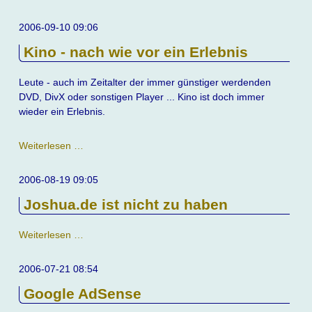
Spielwiese
2006-09-10 09:06
Kino - nach wie vor ein Erlebnis
Leute - auch im Zeitalter der immer günstiger werdenden
DVD, DivX oder sonstigen Player ... Kino ist doch immer
wieder ein Erlebnis.
Kino
Weiterlesen …
-
nach
2006-08-19 09:05
wie
Joshua.de ist nicht zu haben
vor
ein
Erlebnis
Joshua.de
Weiterlesen …
ist
nicht
2006-07-21 08:54
zu
Google AdSense
haben