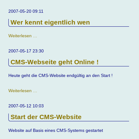
in
Holland
2007-05-20 09:11
Wer kennt eigentlich wen
Wer
Weiterlesen …
kennt
eigentlich
2007-05-17 23:30
wen
CMS-Webseite geht Online !
Heute geht die CMS-Website endgültig an den Start !
CMS-
Weiterlesen …
Webseite
geht
2007-05-12 10:03
Online
Start der CMS-Website
!
Website auf Basis eines CMS-Systems gestartet