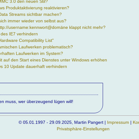
 MMC 3.0 den neuen Stil?
s Produktaktivierung reaktivieren?
Data Streams sichtbar machen?
 sich immer wieder von selbst aus?
tp://username:kennwort@domäne klappt nicht mehr?
n des IE7 verhindern
Hardware Compatibility List"
ynamischen Laufwerken problematisch?
hlerhaften Laufwerken im System?
it auf den Start eines Dienstes unter Windows erhöhen
s 10 Update dauerhaft verhindern
nen muss, wer überzeugend lügen will!
© 05.01.1997 - 29.09.2025, Martin Pangert |
Impressum
|
Ko
Privatsphäre-Einstellungen