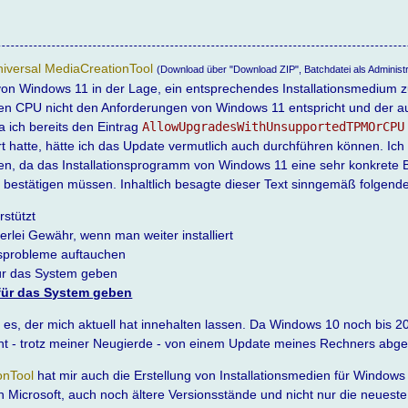
iversal MediaCreationTool
(Download über "Download ZIP", Batchdatei als Administr
rt von Windows 11 in der Lage, ein entsprechendes Installationsmedium z
sen CPU nicht den Anforderungen von Windows 11 entspricht und der a
a ich bereits den Eintrag
AllowUpgradesWithUnsupportedTPMOrCPU
rt hatte, hätte ich das Update vermutlich auch durchführen können. Ich 
en, da das Installationsprogramm von Windows 11 eine sehr konkrete 
tte bestätigen müssen. Inhaltlich besagte dieser Text sinngemäß folgend
rstützt
erlei Gewähr, wenn man weiter installiert
tsprobleme auftauchen
für das System geben
 für das System geben
 es, der mich aktuell hat innehalten lassen. Da Windows 10 noch bis 2
nt - trotz meiner Neugierde - von einem Update meines Rechners abge
onTool
hat mir auch die Erstellung von Installationsmedien für Windows
von Microsoft, auch noch ältere Versionsstände und nicht nur die neues