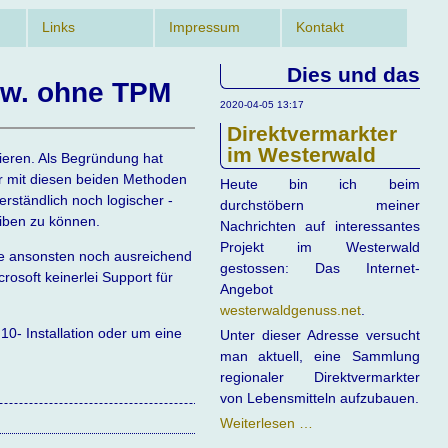
Links
Impressum
Kontakt
Dies und das
zw. ohne TPM
2020-04-05 13:17
Direktvermarkter
im Westerwald
lieren. Als Begründung hat
r mit diesen beiden Methoden
Heute bin ich beim
rständlich noch logischer -
durchstöbern meiner
eiben zu können.
Nachrichten auf interessantes
Projekt im Westerwald
die ansonsten noch ausreichend
gestossen: Das Internet-
rosoft keinerlei Support für
Angebot
westerwaldgenuss.net
.
10- Installation oder um eine
Unter dieser Adresse versucht
man aktuell, eine Sammlung
regionaler Direktvermarkter
von Lebensmitteln aufzubauen.
Direktvermarkter
Weiterlesen …
im