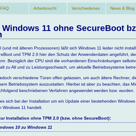
-FAQ
Arbeitsrecht
Verschiedenes
News & Blog
 Windows 11 ohne SecureBoot b
n
und mit älteren Prozessoren) läßt sich Windows 11 leider nicht instal
eBoot und TPM 2.0 hier den Schutz der Anwenderdaten angeführt, de
nn. Bezüglich der CPU sind die vorhandenen Einschränkungen selbstve
lt zu Alt und zu Leistungsschwach, um aktuelle Betriebssysteme betr
 jedoch verschiedene Türen offen gelassen, um auch ältere Rechner, 
esem Betriebssystem auszustatten. Hierbei ist aber zu beachten, das Mic
achfolgend beschriebenen Verfahren angewendet werden bzw. wurden.
 es sich bei der Installation um ein Update einer bestehenden Windows 
on Windows 11 handelt.
zur Installation ohne TPM 2.0 (bzw. ohne SecureBoot):
indows 10 zu Windows 11