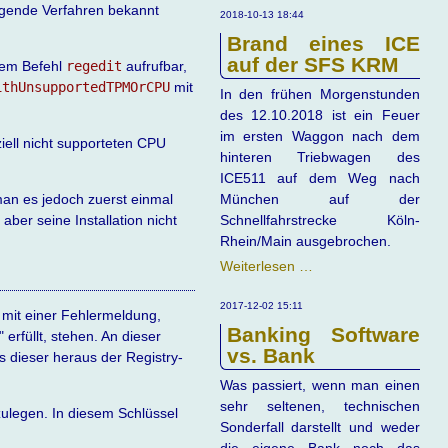
lgende Verfahren bekannt
Westerwald
2018-10-13 18:44
Brand eines ICE
auf der SFS KRM
 dem Befehl
regedit
aufrufbar,
ithUnsupportedTPMOrCPU
mit
In den frühen Morgenstunden
des 12.10.2018 ist ein Feuer
im ersten Waggon nach dem
iell nicht supporteten CPU
hinteren Triebwagen des
ICE511 auf dem Weg nach
 man es jedoch zuerst einmal
München auf der
aber seine Installation nicht
Schnellfahrstrecke Köln-
Rhein/Main ausgebrochen.
Brand
Weiterlesen …
eines
ICE
2017-12-02 15:11
 mit einer Fehlermeldung,
auf
Banking Software
" erfüllt, stehen. An dieser
der
vs. Bank
 dieser heraus der Registry-
SFS
Was passiert, wenn man einen
KRM
sehr seltenen, technischen
ulegen. In diesem Schlüssel
Sonderfall darstellt und weder