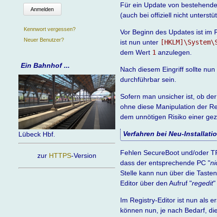
Für ein Update von bestehende
Anmelden
(auch bei offiziell nicht unters
Kennwort vergessen?
Vor Beginn des Updates ist im R
Neuer Benutzer?
ist nun unter
[HKLM]\System\
dem Wert
1
anzulegen.
Ein Bahnhof ...
Nach diesem Eingriff sollte nu
durchführbar sein.
Sofern man unsicher ist, ob der
ohne diese Manipulation der Reg
dem unnötigen Risiko einer gezi
Verfahren bei Neu-Installat
Lübeck Hbf.
Fehlen SecureBoot und/oder TP
zur
HTTPS
-Version
dass der entsprechende PC "
ni
Stelle kann nun über die Taste
Editor über den Aufruf "
regedit
"
Im Registry-Editor ist nun als e
können nun, je nach Bedarf, d