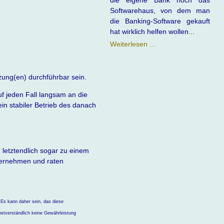
die eigene Bank noch das
Softwarehaus, von dem man
die Banking-Software gekauft
hat wirklich helfen wollen...
Banking
Weiterlesen …
Software
vs.
Bank
zung(en) durchführbar sein.
auf jeden Fall langsam an die
n stabiler Betrieb des danach
letztendlich sogar zu einem
übernehmen und raten
 Es kann daher sein, das diese
stverständlich keine Gewährleistung