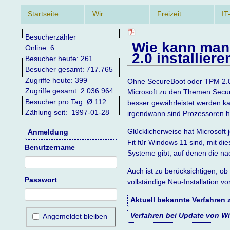
Navigation
Startseite
Wir
Freizeit
IT
überspringen
Besucherzähler
Wie kann man
Online: 6
2.0 installiere
Besucher heute: 261
Besucher gesamt: 717.765
Zugriffe heute: 399
Ohne SecureBoot oder TPM 2.0 (
Zugriffe gesamt: 2.036.964
Microsoft zu den Themen Secur
Besucher pro Tag: Ø 112
besser gewährleistet werden ka
Zählung seit: 1997-01-28
irgendwann sind Prozessoren ha
Glücklicherweise hat Microsoft
Anmeldung
Fit für Windows 11 sind, mit di
Benutzername
Systeme gibt, auf denen die n
Auch ist zu berücksichtigen, ob
Passwort
vollständige Neu-Installation v
Aktuell bekannte Verfahren 
Verfahren bei Update von W
Angemeldet bleiben