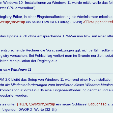
n Windows 10- Installationen zu Windows 11 wurde mittlerweile das fo
tützter CPU anwendbar!):
egistry-Editor, in einer Eingabeaufforderung als Administrator mittels
Setup\MoSetup
ein neuer DWORD- Eintrag (32-Bit)
AllowUpgradesW
n das Update auch ohne entsprechende TPM-Version bzw. mit einer offiz
 entsprechende Rechner die Voraussetzungen ggf. nicht erfüllt, sollte
istry versuchen. Bei Fehlschlag verliert man im Grunde nur Zeit, setzt 
elten Manipulation der Registry aus.
ion von Windows 11
M 2.0 bleibt das Setup von Windows 11 während einer Neuinstallation
cht die Mindestanforderungen zum Installieren dieser Windows-Version
nkombination <Shift>+<F10> eine Eingabeaufforderung geöffnet und aus
 gestartet werden.
rstes unter
[HKLM]\System\Setup
ein neuer Schlüssel
LabConfig
anz
ie folgenden DWORD- Werte (32-Bit)