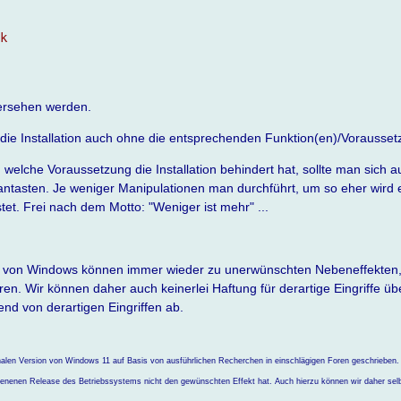
ck
ersehen werden.
n die Installation auch ohne die entsprechenden Funktion(en)/Vorausset
, welche Voraussetzung die Installation behindert hat, sollte man sich 
tasten. Je weniger Manipulationen man durchführt, um so eher wird ei
stet. Frei nach dem Motto: "Weniger ist mehr" ...
 von Windows können immer wieder zu unerwünschten Nebeneffekten, 
hren. Wir können daher auch keinerlei Haftung für derartige Eingriffe 
d von derartigen Eingriffen ab.
inalen Version von Windows 11 auf Basis von ausführlichen Recherchen in einschlägigen Foren geschrieben.
enenen Release des Betriebssystems nicht den gewünschten Effekt hat. Auch hierzu können wir daher selb