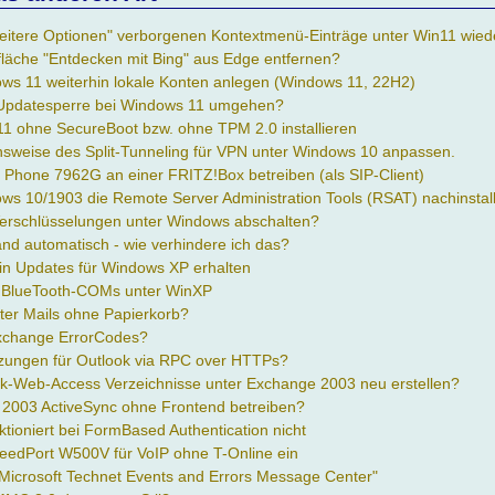
"Weitere Optionen" verborgenen Kontextmenü-Einträge unter Win11 wied
fläche "Entdecken mit Bing" aus Edge entfernen?
ows 11 weiterhin lokale Konten anlegen (Windows 11, 22H2)
Updatesperre bei Windows 11 umgehen?
 ohne SecureBoot bzw. ohne TPM 2.0 installieren
nsweise des Split-Tunneling für VPN unter Windows 10 anpassen.
P Phone 7962G an einer FRITZ!Box betreiben (als SIP-Client)
ws 10/1903 die Remote Server Administration Tools (RSAT) nachinstal
Verschlüsselungen unter Windows abschalten?
nd automatisch - wie verhindere ich das?
hin Updates für Windows XP erhalten
n BlueTooth-COMs unter WinXP
ter Mails ohne Papierkorb?
Exchange ErrorCodes?
tzungen für Outlook via RPC over HTTPs?
k-Web-Access Verzeichnisse unter Exchange 2003 neu erstellen?
2003 ActiveSync ohne Frontend betreiben?
tioniert bei FormBased Authentication nicht
peedPort W500V für VoIP ohne T-Online ein
"Microsoft Technet Events and Errors Message Center"