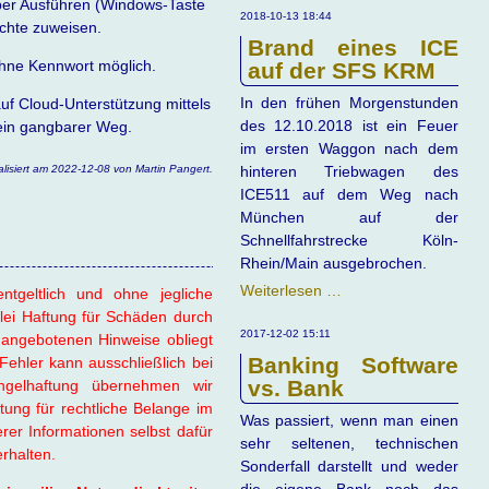
ber Ausführen (Windows-Taste
Westerwald
2018-10-13 18:44
echte zuweisen.
Brand eines ICE
ohne Kennwort möglich.
auf der SFS KRM
In den frühen Morgenstunden
uf Cloud-Unterstützung mittels
des 12.10.2018 ist ein Feuer
 ein gangbarer Weg.
im ersten Waggon nach dem
alisiert am 2022-12-08 von Martin Pangert.
hinteren Triebwagen des
ICE511 auf dem Weg nach
München auf der
Schnellfahrstrecke Köln-
Rhein/Main ausgebrochen.
Brand
Weiterlesen …
ntgeltlich und ohne jegliche
eines
lei Haftung für Schäden durch
ICE
2017-12-02 15:11
angebotenen Hinweise obliegt
auf
Banking Software
Fehler kann ausschließlich bei
der
vs. Bank
gelhaftung übernehmen wir
SFS
ung für rechtliche Belange im
Was passiert, wenn man einen
KRM
r Informationen selbst dafür
sehr seltenen, technischen
erhalten.
Sonderfall darstellt und weder