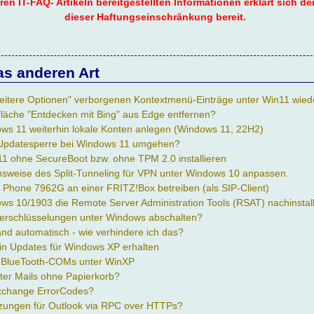
n IT-FAQ- Artikeln bereitgestellten Informationen erklärt sich der 
dieser Haftungseinschränkung bereit.
as anderen Art
"Weitere Optionen" verborgenen Kontextmenü-Einträge unter Win11 wied
fläche "Entdecken mit Bing" aus Edge entfernen?
ows 11 weiterhin lokale Konten anlegen (Windows 11, 22H2)
Updatesperre bei Windows 11 umgehen?
 ohne SecureBoot bzw. ohne TPM 2.0 installieren
nsweise des Split-Tunneling für VPN unter Windows 10 anpassen.
P Phone 7962G an einer FRITZ!Box betreiben (als SIP-Client)
ws 10/1903 die Remote Server Administration Tools (RSAT) nachinstal
Verschlüsselungen unter Windows abschalten?
nd automatisch - wie verhindere ich das?
hin Updates für Windows XP erhalten
n BlueTooth-COMs unter WinXP
ter Mails ohne Papierkorb?
Exchange ErrorCodes?
tzungen für Outlook via RPC over HTTPs?