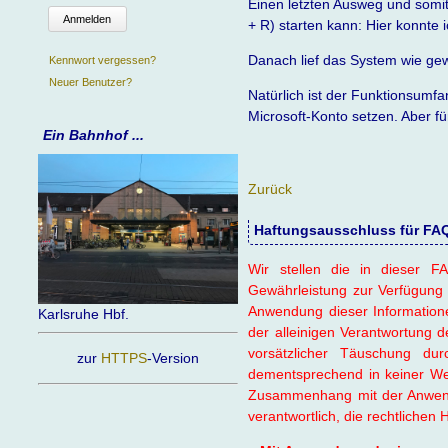
Einen letzten Ausweg und somit
Anmelden
+ R) starten kann: Hier konnte 
Danach lief das System wie ge
Kennwort vergessen?
Neuer Benutzer?
Natürlich ist der Funktionsumf
Microsoft-Konto setzen. Aber f
Ein Bahnhof ...
Zurück
Haftungsausschluss für FAQ-
Wir stellen die in dieser FA
Gewährleistung zur Verfügung 
Anwendung dieser Information
Karlsruhe Hbf.
der alleinigen Verantwortung d
vorsätzlicher Täuschung d
zur
HTTPS
-Version
dementsprechend in keiner Wei
Zusammenhang mit der Anwendu
verantwortlich, die rechtlichen