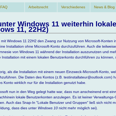
-FAQ
Arbeitsrecht
Verschiedenes
News & Blog
unter Windows 11 weiterhin lokal
ows 11, 22H2)
oft mit Windows 11 22H2 den Zwang zur Nutzung von Microsoft-Konten 
ine Installation ohne Microsoft-Konto durchzuführen. Auch die teilwei
Amnesie von Windows 11 während der Installation auszunutzen und meh
Installation mit einem lokalen Benutzerkonto durchführen zu können, 
brig, als die Installation mit einem neuen Einzweck-Microsoft-Konto, w
chzuführen. Die Daten des Kontos (z.B. testinstallateur@outlook.com) h
 Konto wirklich nur für die Installation genutzt habe.
osoft nun in den Weg gelegt hatte war, dass nun anscheinend erst einm
achhinein lokale Benutzerkonten anzulegen. Es ist keiner Verwaltungs
en. Auch das Snap-In "Lokale Benutzer und Gruppen" ließ sich nicht 
eldung, dass dies unter
Windows 10
nicht mehr möglich sei).