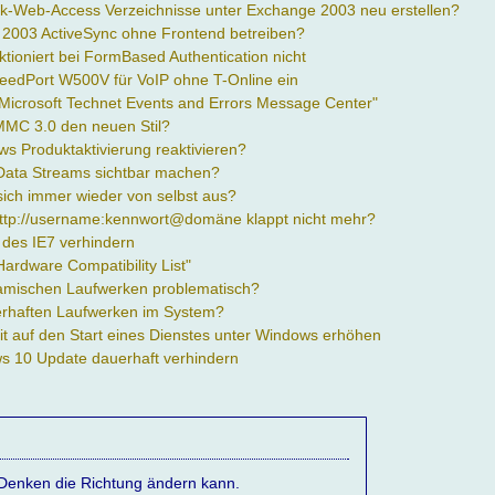
k-Web-Access Verzeichnisse unter Exchange 2003 neu erstellen?
2003 ActiveSync ohne Frontend betreiben?
tioniert bei FormBased Authentication nicht
peedPort W500V für VoIP ohne T-Online ein
"Microsoft Technet Events and Errors Message Center"
 MMC 3.0 den neuen Stil?
s Produktaktivierung reaktivieren?
Data Streams sichtbar machen?
 sich immer wieder von selbst aus?
tp://username:kennwort@domäne klappt nicht mehr?
n des IE7 verhindern
Hardware Compatibility List"
ynamischen Laufwerken problematisch?
hlerhaften Laufwerken im System?
it auf den Start eines Dienstes unter Windows erhöhen
s 10 Update dauerhaft verhindern
s Denken die Richtung ändern kann.