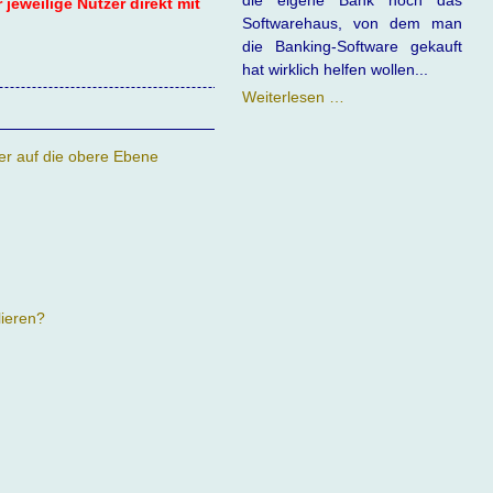
die eigene Bank noch das
jeweilige Nutzer direkt mit
Softwarehaus, von dem man
die Banking-Software gekauft
hat wirklich helfen wollen...
Banking
Weiterlesen …
Software
vs.
er auf die obere Ebene
Bank
lieren?