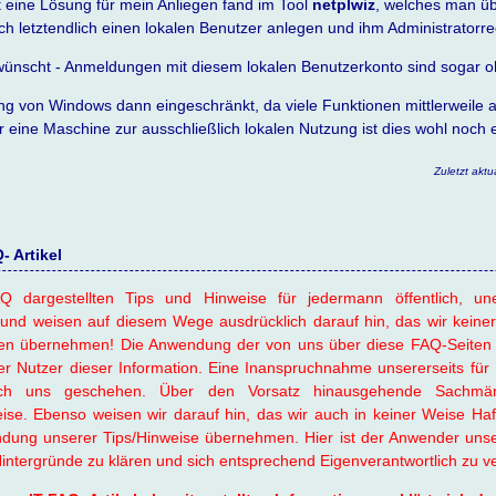
 eine Lösung für mein Anliegen fand im Tool
netplwiz
, welches man ü
ich letztendlich einen lokalen Benutzer anlegen und ihm Administratorr
wünscht - Anmeldungen mit diesem lokalen Benutzerkonto sind sogar 
ang von Windows dann eingeschränkt, da viele Funktionen mittlerweile a
ür eine Maschine zur ausschließlich lokalen Nutzung ist dies wohl noch
Zuletzt aktu
 Artikel
Q dargestellten Tips und Hinweise für jedermann öffentlich, une
und weisen auf diesem Wege ausdrücklich darauf hin, das wir keiner
en übernehmen! Die Anwendung der von uns über diese FAQ-Seiten 
er Nutzer dieser Information. Eine Inanspruchnahme unsererseits für 
urch uns geschehen. Über den Vorsatz hinausgehende Sachmän
se. Ebenso weisen wir darauf hin, das wir auch in keiner Weise Haft
ng unserer Tips/Hinweise übernehmen. Hier ist der Anwender unsere
 Hintergründe zu klären und sich entsprechend Eigenverantwortlich zu v