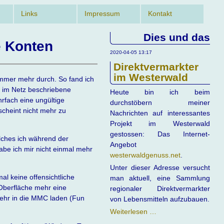
Links
Impressum
Kontakt
Dies und das
e Konten
2020-04-05 13:17
Direktvermarkter
im Westerwald
immer mehr durch. So fand ich
se im Netz beschriebene
Heute bin ich beim
rfach eine ungültige
durchstöbern meiner
scheint nicht mehr zu
Nachrichten auf interessantes
Projekt im Westerwald
gestossen: Das Internet-
elches ich während der
Angebot
abe ich mir nicht einmal mehr
westerwaldgenuss.net
.
Unter dieser Adresse versucht
al keine offensichtliche
man aktuell, eine Sammlung
-Oberfläche mehr eine
regionaler Direktvermarkter
mehr in die MMC laden (Fun
von Lebensmitteln aufzubauen.
Direktvermarkter
Weiterlesen …
im