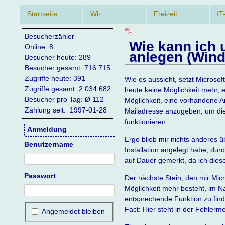
Navigation
Startseite
Wir
Freizeit
IT
überspringen
Besucherzähler
Wie kann ich 
Online: 8
anlegen (Wind
Besucher heute: 289
Besucher gesamt: 716.715
Zugriffe heute: 391
Wie es aussieht, setzt Micros
Zugriffe gesamt: 2.034.682
heute keine Möglichkeit mehr, e
Besucher pro Tag: Ø 112
Möglichkeit, eine vorhandene 
Zählung seit: 1997-01-28
Mailadresse anzugeben, um die 
funktionieren.
Anmeldung
Ergo blieb mir nichts anderes ü
Benutzername
Installation angelegt habe, dur
auf Dauer gemerkt, da ich dieses
Passwort
Der nächste Stein, den mir Micr
Möglichkeit mehr besteht, im N
entsprechende Funktion zu find
Fact: Hier steht in der Fehlerm
Angemeldet bleiben