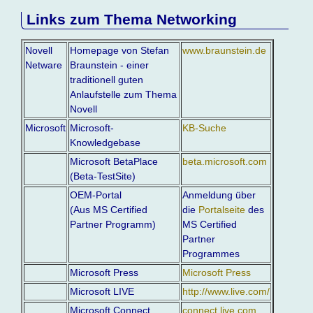
Links zum Thema Networking
Novell
Homepage von Stefan
www.braunstein.de
Netware
Braunstein - einer
traditionell guten
Anlaufstelle zum Thema
Novell
Microsoft
Microsoft-
KB-Suche
Knowledgebase
Microsoft BetaPlace
beta.microsoft.com
(Beta-TestSite)
OEM-Portal
Anmeldung über
(Aus MS Certified
die
Portalseite
des
Partner Programm)
MS Certified
Partner
Programmes
Microsoft Press
Microsoft Press
Microsoft LIVE
http://www.live.com/
Microsoft Connect
connect.live.com