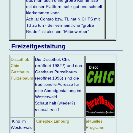
das man auch ohne große Kenntnisse
mit dieser Plattform sehr gut und schnell
klarkommen kann.
Ach ja: Contao bzw. TL hat NICHTS mit
T3 zu tun - der vermeintliche "große
Bruder" ist also ein "Mitbewerber"
Freizeitgestaltung
Discothek
Die Discothek Chic
Chic
(eröffnet 1982 !) und das
Gasthaus
Gasthaus Purzelbaum
Purzelbaum
(eröffnet 1996) sind die
traditionelle Adresse für
eine Abendgestaltung im
Westerwald.
Schaut halt (wieder?)
einmal 'rein !
Kino im
Cineplex Limburg
aktuelles
Westerwald
Programm