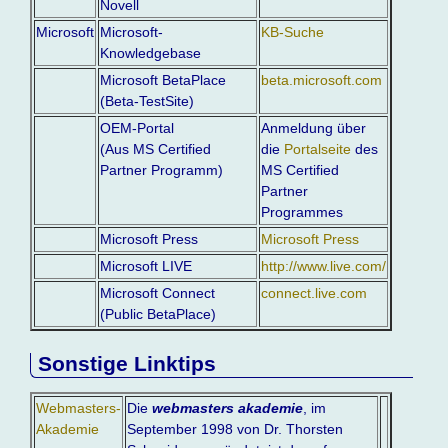
Novell
Microsoft
Microsoft-
KB-Suche
Knowledgebase
Microsoft BetaPlace
beta.microsoft.com
(Beta-TestSite)
OEM-Portal
Anmeldung über
(Aus MS Certified
die
Portalseite
des
Partner Programm)
MS Certified
Partner
Programmes
Microsoft Press
Microsoft Press
Microsoft LIVE
http://www.live.com/
Microsoft Connect
connect.live.com
(Public BetaPlace)
Sonstige Linktips
Webmasters-
Die
webmasters akademie
, im
Akademie
September 1998 von Dr. Thorsten