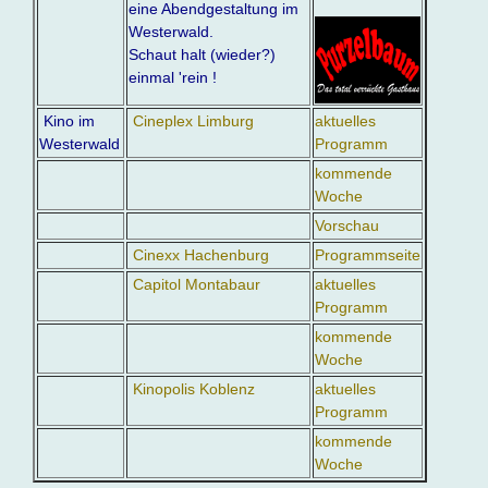
eine Abendgestaltung im
Westerwald.
Schaut halt (wieder?)
einmal 'rein !
Kino im
Cineplex Limburg
aktuelles
Westerwald
Programm
kommende
Woche
Vorschau
Cinexx Hachenburg
Programmseite
Capitol Montabaur
aktuelles
Programm
kommende
Woche
Kinopolis Koblenz
aktuelles
Programm
kommende
Woche