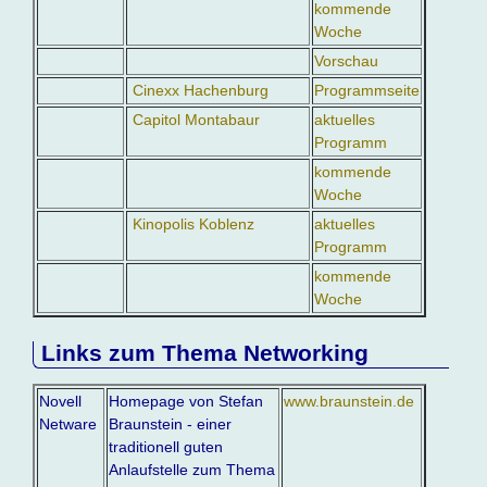
kommende
Woche
Vorschau
Cinexx Hachenburg
Programmseite
Capitol Montabaur
aktuelles
Programm
kommende
Woche
Kinopolis Koblenz
aktuelles
Programm
kommende
Woche
Links zum Thema Networking
Novell
Homepage von Stefan
www.braunstein.de
Netware
Braunstein - einer
traditionell guten
Anlaufstelle zum Thema