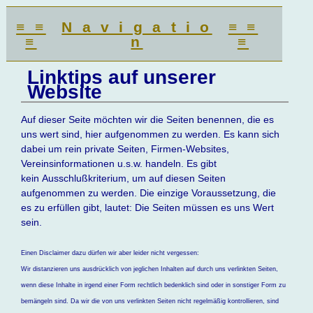
≡ ≡
N a v i g a t i o
≡ ≡
≡
n
≡
Linktips auf unserer
Website
Auf dieser Seite möchten wir die Seiten benennen, die es
uns wert sind, hier aufgenommen zu werden. Es kann sich
dabei um rein private Seiten, Firmen-Websites,
Vereinsinformationen u.s.w. handeln. Es gibt
kein Ausschlußkriterium, um auf diesen Seiten
aufgenommen zu werden. Die einzige Voraussetzung, die
es zu erfüllen gibt, lautet: Die Seiten müssen es uns Wert
sein.
Einen Disclaimer dazu dürfen wir aber leider nicht vergessen:
Wir distanzieren uns ausdrücklich von jeglichen Inhalten auf durch uns verlinkten Seiten,
wenn diese Inhalte in irgend einer Form rechtlich bedenklich sind oder in sonstiger Form zu
bemängeln sind. Da wir die von uns verlinkten Seiten nicht regelmäßig kontrollieren, sind